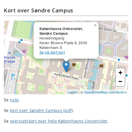
Kort over Søndre Campus
×
Københavns Universitet,
Søndre Campus
Hovedindgang
Karen Blixens Plads 8, 2300
København S
Se på stort kort
+
−
Leaflet
| ©
OpenStreetMap contributors
Se
rute
.
Se
kort over Søndre Campus (pdf)
.
Se
oversigtskort over hele Københavns Universitet
.