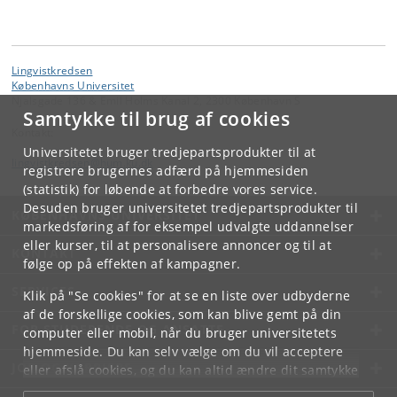
Lingvistkredsen
Københavns Universitet
Njalsgade 136 & Emil Holms Kanal 2, 2300 København S
Samtykke til brug af cookies
Kontakt:
Universitetet bruger tredjepartsprodukter til at
lingvistkredsen
@
hum
.
ku
.
dk
registrere brugernes adfærd på hjemmesiden
(statistik) for løbende at forbedre vores service.
Desuden bruger universitetet tredjepartsprodukter til
KØBENHAVNS UNIVERSITET
markedsføring af for eksempel udvalgte uddannelser
eller kurser, til at personalisere annoncer og til at
KONTAKT
følge op på effekten af kampagner.
SERVICES
Klik på "Se cookies" for at se en liste over udbyderne
af de forskellige cookies, som kan blive gemt på din
FOR STUDERENDE OG ANSATTE
computer eller mobil, når du bruger universitetets
hjemmeside. Du kan selv vælge om du vil acceptere
JOB OG KARRIERE
eller afslå cookies, og du kan altid ændre dit samtykke
under
Cookie- og privatlivspolitik
som du finder i