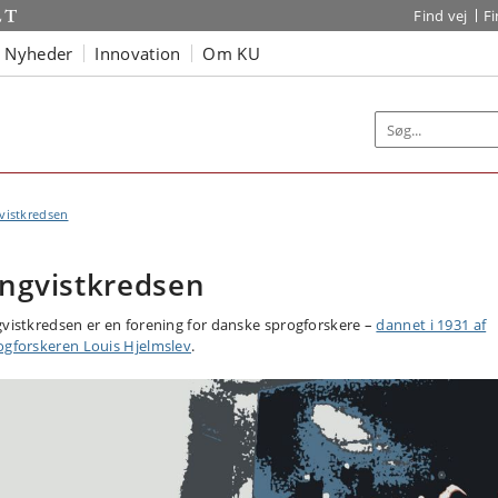
Find vej
F
Nyheder
Innovation
Om KU
vistkredsen
ingvistkredsen
gvistkredsen er en forening for danske sprogforskere –
dannet i 1931 af
ogforskeren Louis Hjelmslev
.