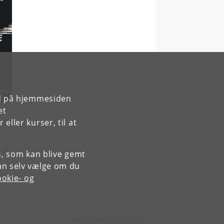
rd på hjemmesiden
et
g
ien
ller kurser, til at
og
es, som kan blive gemt
an selv vælge om du
okie- og
Kontakt:
lingvistkredsen
@
hum
.
ku
.
dk