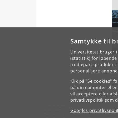
Samtykke til b
Universitetet bruger 
(statistik) for løbend
Kre
udg
tredjepartsprodukter t
Tra
personalisere annonce
Und
Klik på "Se cookies" f
Kom
på din computer eller
vil acceptere eller af
privatlivspolitik
som du
Lingvistkredsen
Googles privatlivspoli
Københavns Universitet
Njalsgade 136 & Emil Holms Kanal 2, 2300 Københav