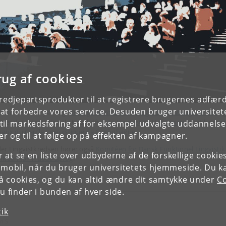
rug af cookies
tredjepartsprodukter til at registrere brugernes adfæ
e at forbedre vores service. Desuden bruger universitet
dsen afholder jævnligt
arrangementer om sprogvidenskabelige emner
o
iver det internationale tidsskrift
Acta Linguistica Hafniensia
samt bogser
il markedsføring af for eksempel udvalgte uddannelser e
vaux du Cercle Linguistique de Copenhague
.
r og til at følge op på effekten af kampagner.
er Lingvistkredsen hører også
Komitéen for Dansk Funktionel Lingvistik
or at se en liste over udbyderne af de forskellige cooki
itéen for Truede Sprog
.
 mobil, når du bruger universitetets hjemmeside. Du k
slå cookies, og du kan altid ændre dit samtykke under
Co
 finder i bunden af hver side.
tik
n S