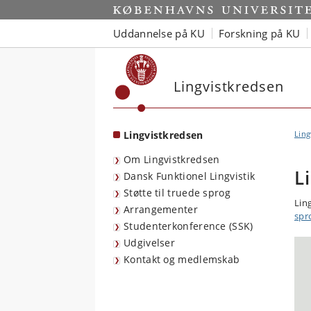
Start
Uddannelse på KU
Forskning på KU
Lingvistkredsen
Lingvistkredsen
Ling
Om Lingvistkredsen
L
Dansk Funktionel Lingvistik
Støtte til truede sprog
Lin
Arrangementer
spr
Studenterkonference (SSK)
Udgivelser
Kontakt og medlemskab