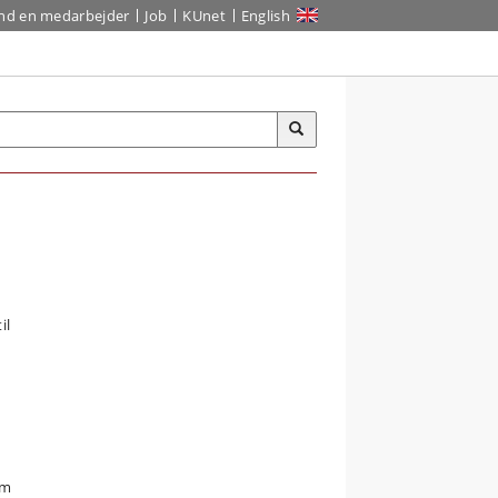
ind en medarbejder
Job
KUnet
English
il
om