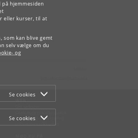
rd på hjemmesiden
et
ller kurser, til at
es, som kan blive gemt
an selv vælge om du
okie- og
Kontakt:
lingvistkredsen
@
hum
.
ku
.
dk
Se cookies
WEB
Om websitet
Cookies og privatlivspolitik
Se cookies
Tilgængelighedserklæring
Informationssikkerhed
MØD KU PÅ