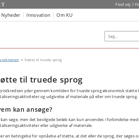
Find vej
F
Nyheder
Innovation
Om KU
vistkredsen
Støtte til truede sprog
tøtte til truede sprog
gvistkredsen yder gennem komitéen for truede sprog økonomisk støtte t
italiseringsaktiviteter og udgivelse af materiale på eller om truede sprog.
vem kan ansøge?
e kan søge, men det bevilgede beløb kan kun anvendes i forbindelse med
taliseringsaktiviteter eller udgivelse af materiale.
 er en betingelse for opnåelse af støtte, at det eller de sprog, der søges 