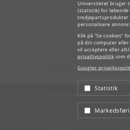
I 2
Universitetet bruger 
(statistik) for løbend
Li
tredjepartsprodukter t
D
personalisere annonce
U
A
Klik på "Se cookies" f
L
på din computer eller
vil acceptere eller af
privatlivspolitik
som du
Lingvistkredsen
Googles privatlivspoli
Københavns Universitet
Njalsgade 136 & Emil Holms Kanal 2, 2300 Københav
Statistik
Acceptér eller afslå
KØBENHAVNS UNIVERSITET
KO
Ledelse
Fin
Administration
Fin
Markedsfør
Acceptér eller afslå
Fakulteter
Kon
Institutter
Forskningscentre
SE
Dyrehospitaler
Pre