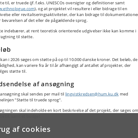
te til, er truede (jf. f.eks. UNESCOs oversigter og definitioner samt
.ethnologue.com
), og at projektet vil resultere i eller bidrage til en
ivelse eller revitaliseringsaktiviteter, der kan bidrage til dokumentation
er bevarelsen af det eller de pågældende sprog.
te indebærer, at rent teoretisk orienterede udgivelser ikke kan komme i
agtning til støtte.
løb
 kan i 2026 søges om støtte på op til 10.000 danske kroner. Det beløb, de
rådighed, kan variere fra år til år afhængigt af antallet af projekter, der
lges støtte til.
dsendelse af ansøgning
 ansøgning skal sendes per mail til
lingvistkredsen@hum.ku.dk
med
elinjen ”Støtte til truede sprog”.
øgningen skal indeholde en kort beskrivelse af det projekt, der søges o
te til, samt et budget.
rug af cookies
søgningsfrist