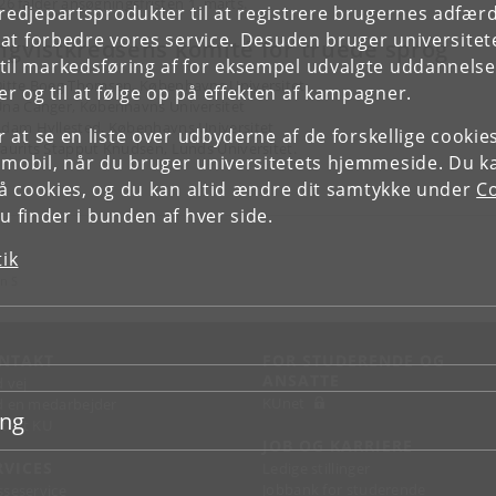
026 falder ansøgningsfristen 1. marts.
tredjepartsprodukter til at registrere brugernes adfæ
e at forbedre vores service. Desuden bruger universitet
ngvistkredsens komité for truede sprog
il markedsføring af for eksempel udvalgte uddannelser e
itte Boeg Thomsen, Københavns Universitet
r og til at følge op på effekten af kampagner.
na Canger, Københavns Universitet
dam Hyllested, Københavns Universitet
or at se en liste over udbyderne af de forskellige cooki
aurits Stapput Knudsen, Lunds Universitet.
 mobil, når du bruger universitetets hjemmeside. Du k
slå cookies, og du kan altid ændre dit samtykke under
Co
 finder i bunden af hver side.
tik
n S
NTAKT
FOR STUDERENDE OG
ANSATTE
d vej
KUnet
d en medarbejder
ing
takt KU
JOB OG KARRIERE
RVICES
Ledige stillinger
Jobbank for studerende
sseservice