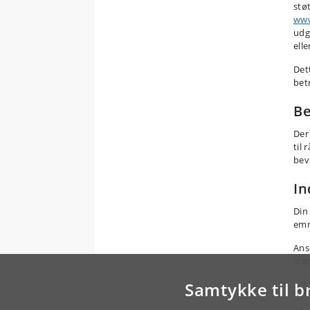
støt
www
udg
ell
Det
betr
Be
Der
til 
bevi
In
Din
emn
Ans
støt
Samtykke til b
An