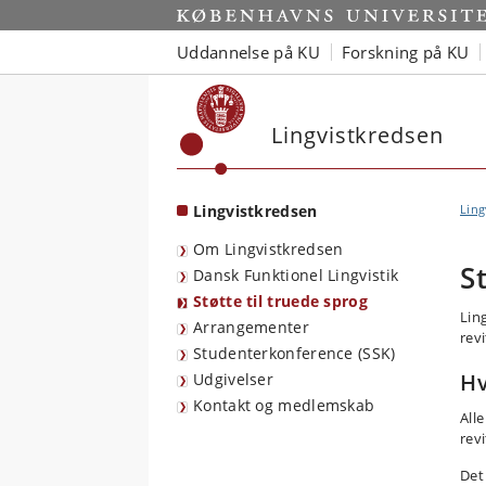
Start
Uddannelse på KU
Forskning på KU
Lingvistkredsen
Lingvistkredsen
Ling
Om Lingvistkredsen
S
Dansk Funktionel Lingvistik
Støtte til truede sprog
Lin
Arrangementer
rev
Studenterkonference (SSK)
H
Udgivelser
Kontakt og medlemskab
All
revi
Det