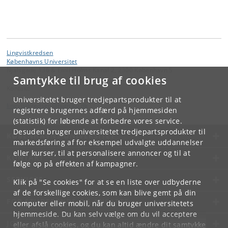
Lingvistkredsen
Københavns Universitet
Njalsgade 136 & Emil Holms Kanal 2, 2300 København S
Samtykke til brug af cookies
Kontakt:
Universitetet bruger tredjepartsprodukter til at
lingvistkredsen
@
hum
.
ku
.
dk
registrere brugernes adfærd på hjemmesiden
(statistik) for løbende at forbedre vores service.
Desuden bruger universitetet tredjepartsprodukter til
KØBENHAVNS UNIVERSITET
markedsføring af for eksempel udvalgte uddannelser
eller kurser, til at personalisere annoncer og til at
KONTAKT
følge op på effekten af kampagner.
SERVICES
Klik på "Se cookies" for at se en liste over udbyderne
af de forskellige cookies, som kan blive gemt på din
FOR STUDERENDE OG ANSATTE
computer eller mobil, når du bruger universitetets
hjemmeside. Du kan selv vælge om du vil acceptere
JOB OG KARRIERE
eller afslå cookies, og du kan altid ændre dit samtykke