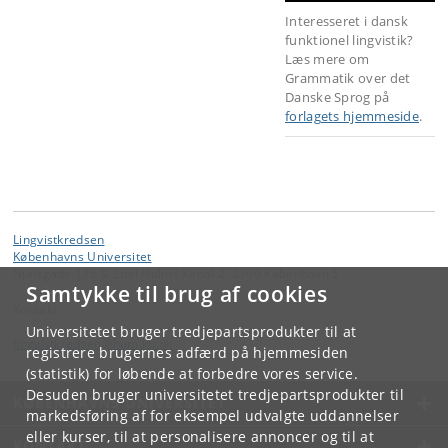
Interesseret i dansk
funktionel lingvistik?
Læs mere om
Grammatik over det
Danske Sprog på
forlagets hjemmeside
.
Lingvistkredsen
Københavns Universitet
Njalsgade 136 & Emil Holms Kanal 2, 2300 København S
Samtykke til brug af cookies
Kontakt:
Universitetet bruger tredjepartsprodukter til at
lingvistkredsen
@
hum
.
ku
.
dk
registrere brugernes adfærd på hjemmesiden
(statistik) for løbende at forbedre vores service.
Desuden bruger universitetet tredjepartsprodukter til
KØBENHAVNS UNIVERSITET
markedsføring af for eksempel udvalgte uddannelser
eller kurser, til at personalisere annoncer og til at
KONTAKT