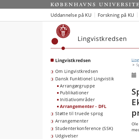
Start
Uddannelse på KU
Forskning på KU
Lingvistkredsen
Lingvistkredsen
Ling
S
Om Lingvistkredsen
Dansk Funktionel Lingvistik
Arrangørgruppe
S
Publikationer
Initiativområder
E
Arrangementer - DFL
p
Støtte til truede sprog
Arrangementer
Ole
Studenterkonference (SSK)
med
Udgivelser