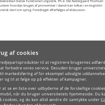
diekredsen Dansk Funktionel Lingvistik. Ph.d. Ole Nedergaard Thomsen
kuterer hvordan brugen af pronominer i dansk kan tolkes i en kognitivt
vistisk teori om sprog. Foredraget efterfølges af diskussion.
rug af cookies
tredjepartsprodukter til at registrere brugernes adfæ
e at forbedre vores service. Desuden bruger universitet
il markedsføring af for eksempel udvalgte uddannelser e
r og til at følge op på effekten af kampagner.
or at se en liste over udbyderne af de forskellige cooki
 mobil, når du bruger universitetets hjemmeside. Du k
slå cookies, og du kan altid ændre dit samtykke under
Co