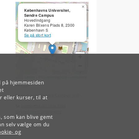
×
Københavns Universitet,
Søndre Campus
Hovedindgang
Karen Blixens Plads 8, 2300
København S
Se på stort kort
+
−
Leaflet
| ©
OpenStreetMap contributors
rd på hjemmesiden
Se
rute
.
et
Se
kort over Søndre Campus (pdf)
.
ller kurser, til at
Se
oversigtskort over hele
Københavns Universitet
.
es, som kan blive gemt
an selv vælge om du
okie- og