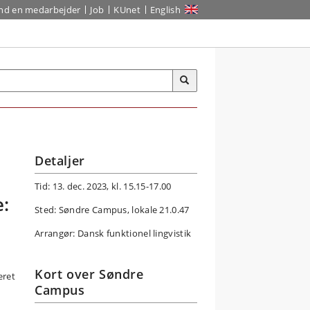
ind en medarbejder
Job
KUnet
English
Detaljer
Tid: 13. dec. 2023, kl. 15.15-17.00
e:
Sted: Søndre Campus, lokale 21.0.47
Arrangør: Dansk funktionel lingvistik
Kort over Søndre
eret
Campus