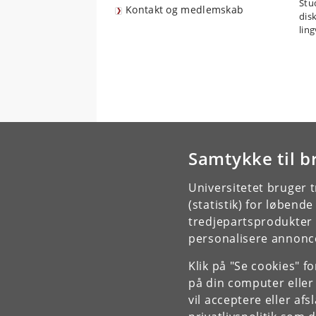
Stu
Kontakt og medlemskab
dis
ling
Samtykke til b
Universitetet bruger 
(statistik) for løbend
tredjepartsprodukter t
personalisere annonce
Klik på "Se cookies" f
på din computer eller
vil acceptere eller af